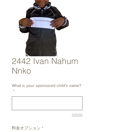
2442 Ivan Nahum
Nnko
What is your sponsored child's name?
*
0/500
料金オプション
*