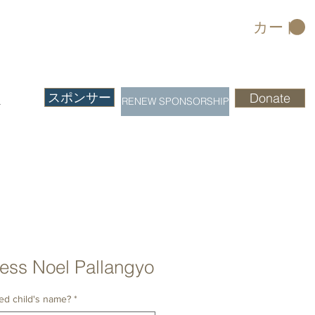
カート
スポンサー
Donate
RENEW SPONSORSHIP
ト
ess Noel Pallangyo
ed child's name?
*