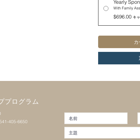
Yearly Spon
With Family As
$696.00
キ
カ
ププログラム
0
405-6650