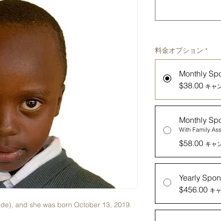
料金オプション
*
Monthly Sp
$38.00
キャ
Monthly Sp
With Family As
$58.00
キャ
Yearly Spon
$456.00
キ
ade), and she was born October 13, 2019.