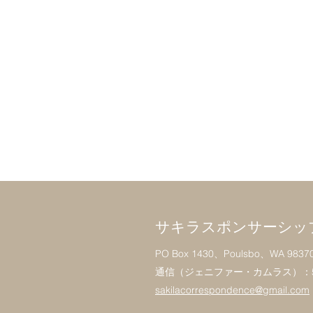
サキラスポンサーシッ
PO Box 1430、Poulsbo、WA 9837
通信（ジェニファー・カムラス）：541-
sakilacorrespondence@gmail.com