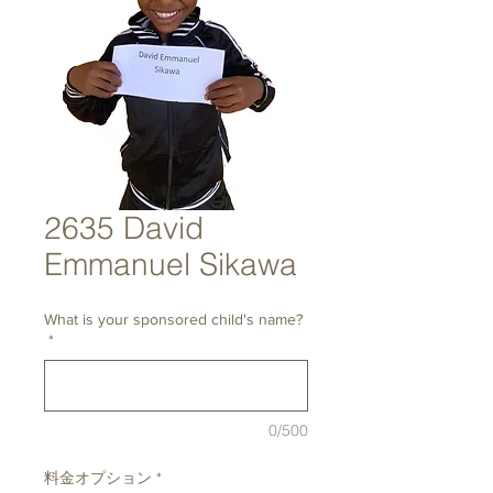
2635 David
Emmanuel Sikawa
What is your sponsored child's name?
*
0/500
料金オプション
*